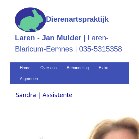
Dierenartspraktijk
Laren - Jan Mulder
| Laren-
Blaricum-Eemnes | 035-5315358
Home
Over ons
Behandeling
Extra
Algemeen
Sandra | Assistente