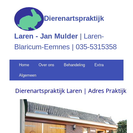
Dierenartspraktijk
Laren - Jan Mulder
| Laren-
Blaricum-Eemnes | 035-5315358
Home
Over ons
Behandeling
Extra
Algemeen
Dierenartspraktijk Laren | Adres Praktijk